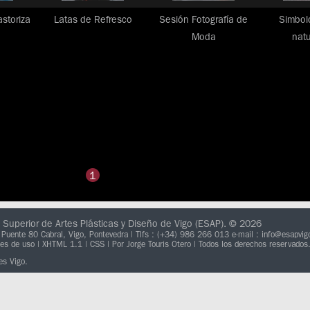
storiza
Latas de Refresco
Sesión Fotografía de
Simbolo
Moda
natu
1
 Superior de Artes Plásticas y Diseño de Vigo (ESAP). © 2026
 Puente 80 Cabral, Vigo, Pontevedra
|
Tlfs : (+34) 986 266 013
e-mail : info@esapvi
nes de uso
|
XHTML 1.1
|
CSS
| Por Jorge Touris Otero | Todos los derechos reservados
es Vigo.