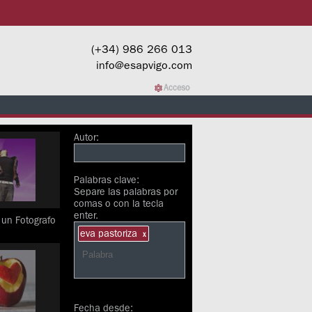
(+34) 986 266 013
info@esapvigo.com
Acceso
Autor:
Palabras clave:
Separe las palabras por
comas o con la tecla
enter.
 un Fotografo
eva pastoriza
x
Fecha desde: