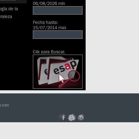
06/08/2026 min
gía de la
raleza
Fecha hasta:
15/07/2014 max
Clik para Buscar.
go.com
.